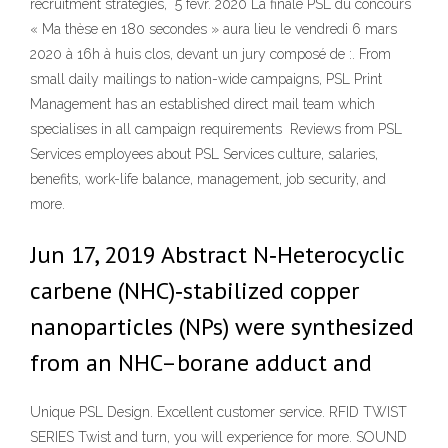
recruitment strategies, 5 févr. 2020 La finale PSL du concours
« Ma thèse en 180 secondes » aura lieu le vendredi 6 mars
2020 à 16h à huis clos, devant un jury composé de :. From
small daily mailings to nation-wide campaigns, PSL Print
Management has an established direct mail team which
specialises in all campaign requirements Reviews from PSL
Services employees about PSL Services culture, salaries,
benefits, work-life balance, management, job security, and
more.
Jun 17, 2019 Abstract N‐Heterocyclic
carbene (NHC)‐stabilized copper
nanoparticles (NPs) were synthesized
from an NHC–borane adduct and
Unique PSL Design. Excellent customer service. RFID TWIST
SERIES Twist and turn, you will experience for more. SOUND